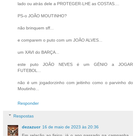
lado ou atrás dele a PROTEGER-LHE as COSTAS....
PS-o JOÃO MOUTINHO?
não brinquem sff...
e comparem o puto com um JOÃO ALVES...
um XAVI do BARÇA...
este puto JOÃO NEVES é um GÉNIO a JOGAR
FUTEBOL...
não é um jogadorzinho com jeitinho como o parvinho do
Moutinho...
Responder
Respostas
dezazucr
16 de maio de 2023 às 20:36
Em relação ao fisico, já o ano passado na campanha