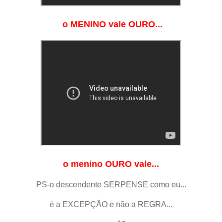
o MENINO vale OURO...
o menino OURO vale...
PS-o descendente SERPENSE como eu...
é a EXCEPÇÃO e não a REGRA...