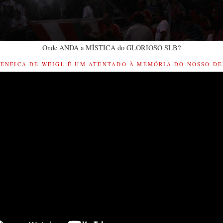
Onde ANDA a MÍSTICA do GLORIOSO SLB?
BENFICA DE WEIGL É UM ATENTADO À MEMÓRIA DO NOSSO DE