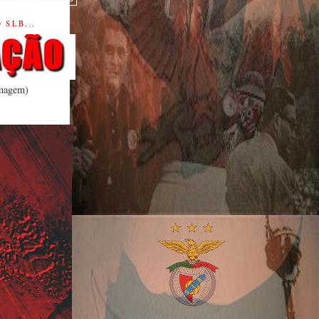
SLB...
imagem)