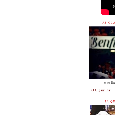
AS CL
e se l
'O Cigarrilha'
JÁ Q