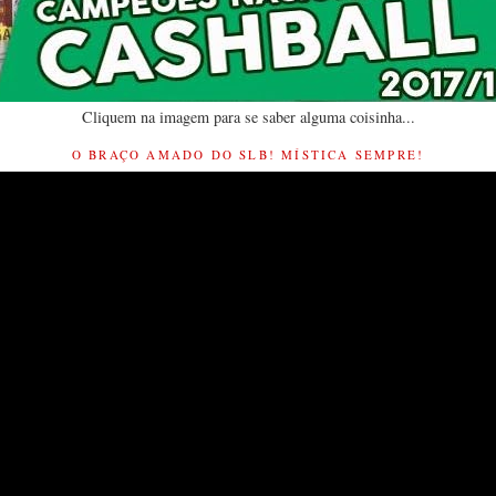
Cliquem na imagem para se saber alguma coisinha...
O BRAÇO AMADO DO SLB! MÍSTICA SEMPRE!