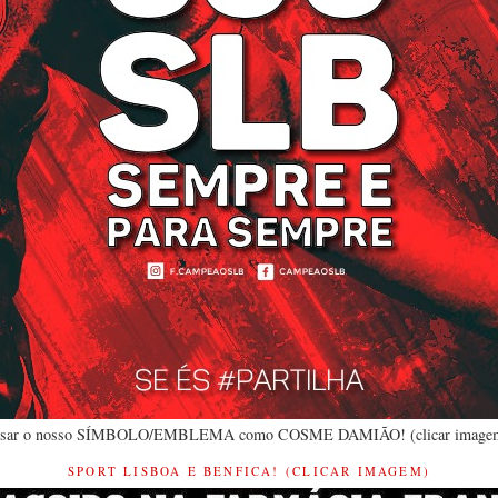
sar o nosso SÍMBOLO/EMBLEMA como COSME DAMIÃO! (clicar image
SPORT LISBOA E BENFICA! (CLICAR IMAGEM)