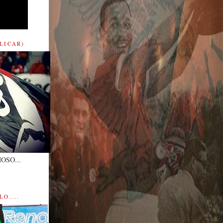
LICAR)
OSO...
O....